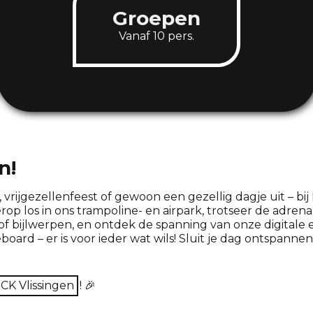
Groepen
Vanaf 10 pers.
n!
, vrijgezellenfeest of gewoon een gezellig dagje uit – bi
op los in ons trampoline- en airpark, trotseer de adrenal
 of bijlwerpen, en ontdek de spanning van onze digitale
oard – er is voor ieder wat wils! Sluit je dag ontspannen 
CK Vlissingen
! 🎉