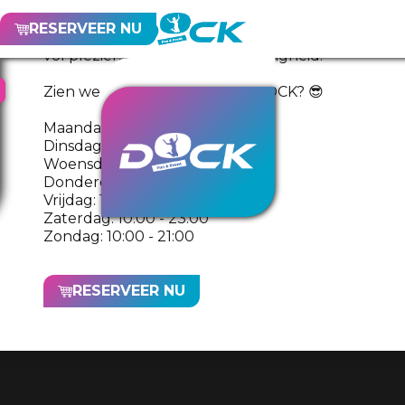
deuren de hele week voor jullie open. Ook op
maandag en dinsdag kun je deze
RESERVEER NU
zomervakantie bij ons terecht voor een dag
vol plezier, activiteiten en gezelligheid!
Zien we jullie deze zomer bij DOCK? 😎
Maandag: 11:00 - 21:00
Dinsdag: 11:00 - 21:00
Woensdag: 11:00 - 21:00
Donderdag: 11:00 - 21:00
Vrijdag: 11:00 - 23:00
Zaterdag: 10:00 - 23:00
Zondag: 10:00 - 21:00
RESERVEER NU