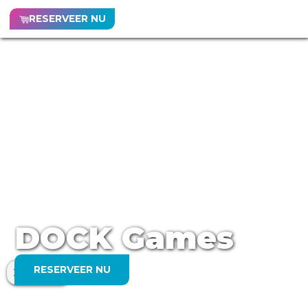
RESERVEER NU
DOCK Games
Adviesleeftijd:
RESERVEER NU
vanaf 6 jaar