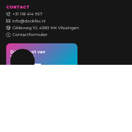
CONTACT
+31 118 414 957
info@dockfec.nl
Gildeweg 10, 4383 NK Vlissingen
Contactformulier
Dé hotspot van
Vlissingen!
TICKETS
Algemene voorwaarden
|
Cookie-instellingen
©
2026
DOCK Fun & Event Center alle rechten voorbehouden | KvK-
nummer: 72379669